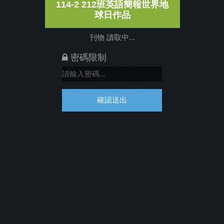
114-2 212班英語簡報世界地
球日作品
刊物 讀取中...
密碼限制
確認送出