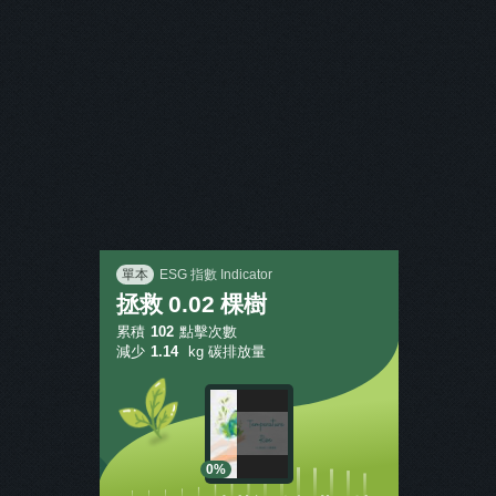
主打商品
返回
單本
ESG 指數 Indicator
拯救
0.02
棵樹
累積
102
點擊次數
減少
1.14
kg 碳排放量
0%