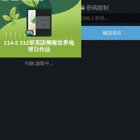
密碼限制
確認送出
0%
114-2 212班英語簡報世界地
球日作品
刊物 讀取中...