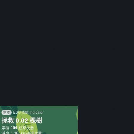
114-2 212班英語簡報世界地球日作品
」
保護
「
0.02
棵樹
」
單本
ESG 指數 Indicator
拯救
0.02
棵樹
累積
104
點擊次數
減少
1.16
kg 碳排放量