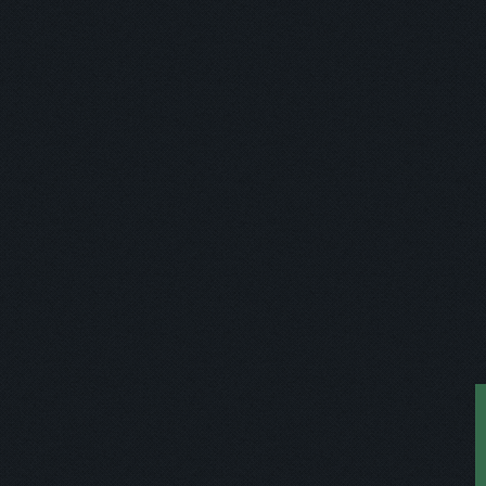
您正閱讀
「
刊物作者
「
英語簡報
」 /
本刊物已