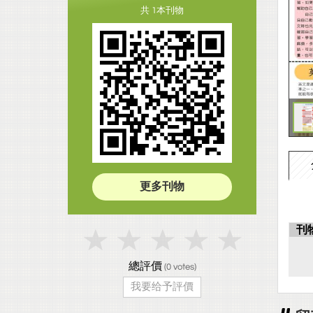
共 1本刊物
更多刊物
刊
總評價
(
0
votes)
我要给予評價