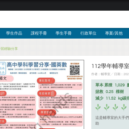
學生作品
課程手冊
學生手冊
行政單位
專案/其他
學習經驗分享
112學年輔導
作者：輔導室╱ 日期：2023
單本 累積
1,029
拯救
0.25
棵樹
減少
11.52
kg碳
這是輔導室的大手們
助