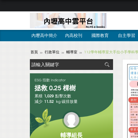
內壢高中簡介
內高校刊
國際教育
自主學習
首頁
行政單位
輔導室
112學年輔導室大手拉小手學科
ESG 指數 Indicator
拯救
0.25
棵樹
累積
1,029
點擊次數
減少
11.52
kg 碳排放量
輔導組長