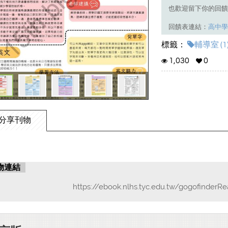
也歡迎留下你的回饋
回饋表連結：
高中學
標籤：
輔導室 (1
1,030
0
分享刊物
物連結
https://ebook.nlhs.tyc.edu.tw/gogofinderR