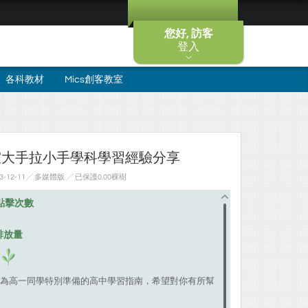
您好, 訪客
登入
各科教材
Mics創客教室
室大手拉小手學科學習經驗分享
-12-11╱ 多媒體版
╱ 已保護0.00棵樹
點擊次數
排放量
為高一同學特別準備的高中學習指南，希望對你有所幫