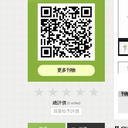
更多刊物
刊
總評價
(
0
votes)
我要给予評價