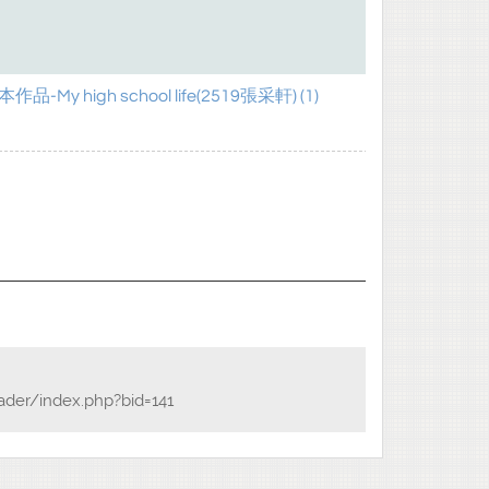
-My high school life(2519張采軒) (1)
ader/index.php?bid=141