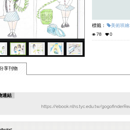
標籤：
美術班繪本作品
78
0
分享刊物
物連結
https://ebook.nlhs.tyc.edu.tw/gogofinderRe