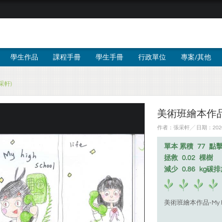
學生作品
課程手冊
學生手冊
行政單位
專案/其他
張采軒)
美術班繪本作品-My 
作者：張采軒╱ 日期：2026
單本 累積
77
點
拯救
0.02
棵樹
減少
0.86
kg碳
美術班繪本作品-My high