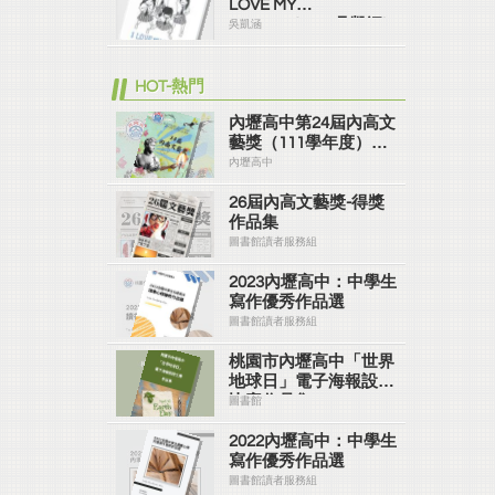
LOVE MY
SCHOOL(2519吳凱涵)
吳凱涵
HOT-熱門
內壢高中第24屆內高文
藝獎（111學年度）
#ver2
內壢高中
26屆內高文藝獎-得獎
作品集
圖書館讀者服務組
2023內壢高中：中學生
寫作優秀作品選
圖書館讀者服務組
桃園市內壢高中「世界
地球日」電子海報設計
比賽作品集
圖書館
2022內壢高中：中學生
寫作優秀作品選
圖書館讀者服務組