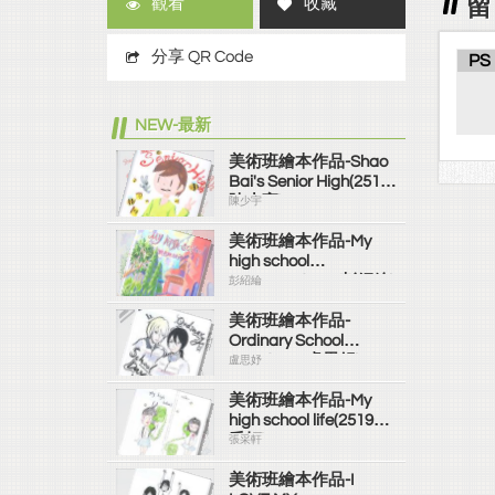
留
觀看
收藏
分享 QR Code
PS
NEW-最新
美術班繪本作品-Shao
Bai's Senior High(2519
陳少宇)
陳少宇
美術班繪本作品-My
high school
memories(2519彭紹綸)
彭紹綸
美術班繪本作品-
Ordinary School
Days(2519盧思妤)
盧思妤
美術班繪本作品-My
high school life(2519張
采軒)
張采軒
美術班繪本作品-I