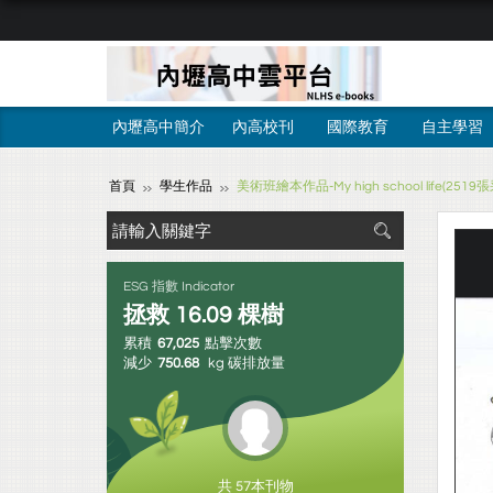
內壢高中簡介
內高校刊
國際教育
自主學習
首頁
學生作品
美術班繪本作品-My high school life(2519
ESG 指數 Indicator
拯救
16.09
棵樹
累積
67,025
點擊次數
減少
750.68
kg 碳排放量
共 57本刊物