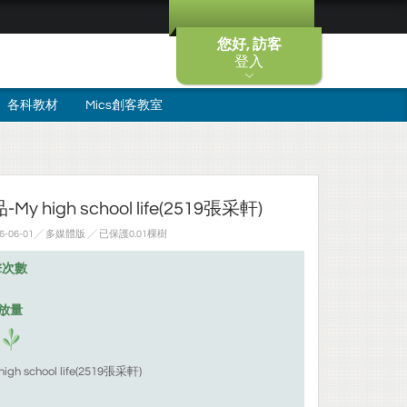
您好, 訪客
登入
各科教材
Mics創客教室
high school life(2519張采軒)
-06-01╱ 多媒體版
╱ 已保護0.01棵樹
擊次數
排放量
 school life(2519張采軒)