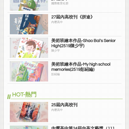
國際教育社群
27屆內高校刊《拼途》
內壢高中
美術班繪本作品-Shao Bai's Senior
High(2519陳少宇)
陳少宇
美術班繪本作品-My high school
memories(2519彭紹綸)
彭紹綸
HOT-熱門
25屆內高校刊
內壢高中
內壢高中第24屆內高文藝獎（111