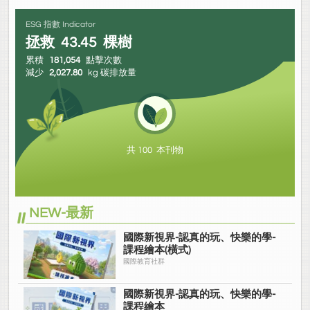
ESG 指數 Indicator
拯救
43.45
棵樹
累積
181,054
點擊次數
減少
2,027.80
kg 碳排放量
共 100 本刊物
NEW-最新
國際新視界-認真的玩、快樂的學-
課程繪本(橫式)
國際教育社群
國際新視界-認真的玩、快樂的學-
課程繪本