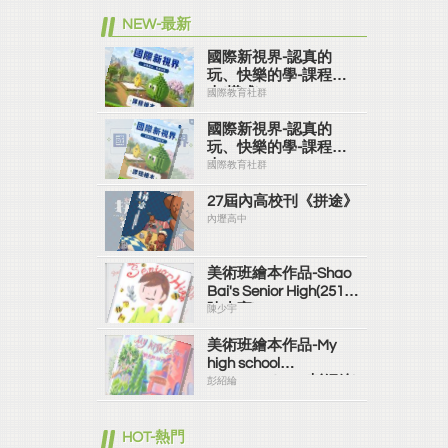
NEW-最新
國際新視界-認真的
玩、快樂的學-課程繪
本(橫式)
國際教育社群
國際新視界-認真的
玩、快樂的學-課程繪
本
國際教育社群
27屆內高校刊《拼途》
內壢高中
美術班繪本作品-Shao
Bai's Senior High(2519
陳少宇)
陳少宇
美術班繪本作品-My
high school
memories(2519彭紹綸)
彭紹綸
HOT-熱門