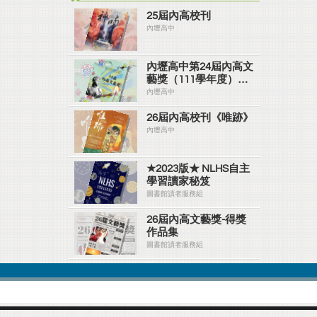
25屆內高校刊
內壢高中
內壢高中第24屆內高文
藝獎（111學年度）
#ver2
內壢高中
26屆內高校刊《唯跡》
內壢高中
★2023版★ NLHS自主
學習讀家秘笈
圖書館讀者服務組
26屆內高文藝獎-得獎
作品集
圖書館讀者服務組