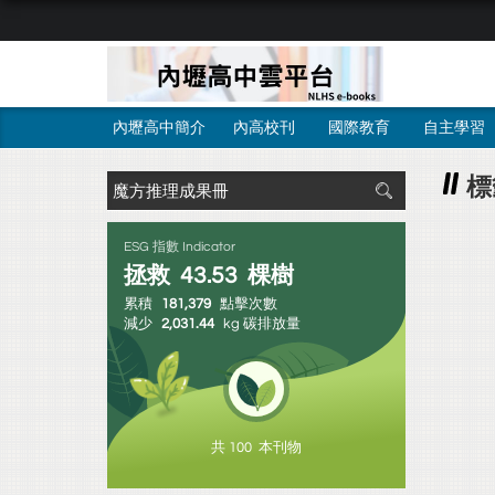
內壢高中簡介
內高校刊
國際教育
自主學習
標
ESG 指數 Indicator
拯救
43.53
棵樹
累積
181,379
點擊次數
減少
2,031.44
kg 碳排放量
共 100 本刊物