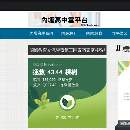
內壢高中簡介
內高校刊
國際教育
自主學習
標
ESG 指數 Indicator
拯救
43.44
棵樹
累積
181,020
點擊次數
減少
2,027.42
kg 碳排放量
共 100 本刊物
國際