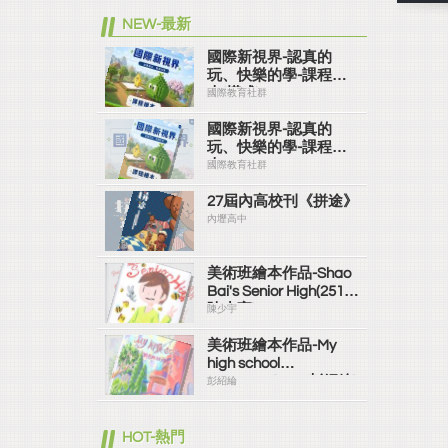
NEW-最新
國際新視界-認真的
玩、快樂的學-課程繪
本(橫式)
國際教育社群
國際新視界-認真的
玩、快樂的學-課程繪
本
國際教育社群
27屆內高校刊《拼途》
內壢高中
美術班繪本作品-Shao
Bai's Senior High(2519
陳少宇)
陳少宇
美術班繪本作品-My
high school
memories(2519彭紹綸)
彭紹綸
HOT-熱門