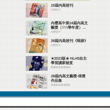
25屆內高校刊
內壢高中
內壢高中第24屆內高文
藝獎（111學年度）
#ver2
內壢高中
26屆內高校刊《唯跡》
內壢高中
★2023版★ NLHS自主
學習讀家秘笈
圖書館讀者服務組
26屆內高文藝獎-得獎
作品集
圖書館讀者服務組