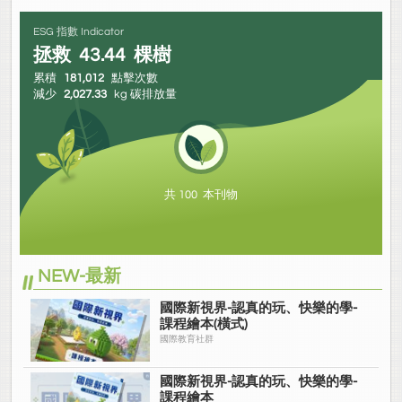
ESG 指數 Indicator
拯救
43.44
棵樹
累積
181,012
點擊次數
減少
2,027.33
kg 碳排放量
共 100 本刊物
NEW-最新
國際新視界-認真的玩、快樂的學-
課程繪本(橫式)
國際教育社群
國際新視界-認真的玩、快樂的學-
課程繪本