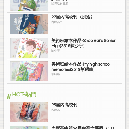
國際教育社群
27屆內高校刊《拼途》
內壢高中
美術班繪本作品-Shao Bai's Senior
High(2519陳少宇)
陳少宇
美術班繪本作品-My high school
memories(2519彭紹綸)
彭紹綸
HOT-熱門
25屆內高校刊
內壢高中
內壢高中第24屆內高文藝獎（111