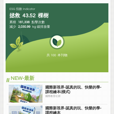
ESG 指數 Indicator
拯救
43.52
棵樹
累積
181,338
點擊次數
減少
2,030.99
kg 碳排放量
共 100 本刊物
NEW-最新
國際新視界-認真的玩、快樂的學-
課程繪本(橫式)
國際教育社群
國際新視界-認真的玩、快樂的學-
課程繪本