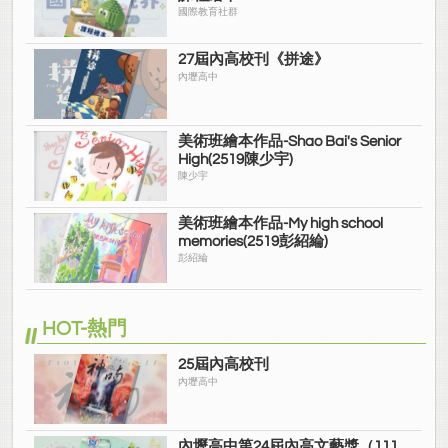
國際教育社群
27屆內高校刊《拼途》
內壢高中
美術班繪本作品-Shao Bai's Senior
High(2519陳少宇)
陳少宇
美術班繪本作品-My high school
memories(2519彭紹綸)
彭紹綸
HOT-熱門
25屆內高校刊
內壢高中
內壢高中第24屆內高文藝獎（111