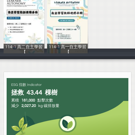
114-1 高二自主學習
114-1 高一自主學習
【
【
圖書館讀者服務
圖書館讀者服務
ESG 指數 Indicator
拯救
43.44
棵樹
累積
181,000
點擊次數
減少
2,027.20
kg 碳排放量