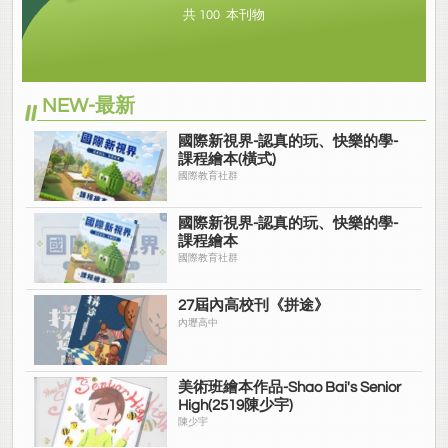
共 100 本刊物
NEW-最新
國際新視界-認真的玩、快樂的學-
課程繪本(橫式)
國際教育社群
國際新視界-認真的玩、快樂的學-
課程繪本
國際教育社群
27屆內高校刊《拼途》
內壢高中
美術班繪本作品-Shao Bai's Senior
High(2519陳少宇)
陳少宇