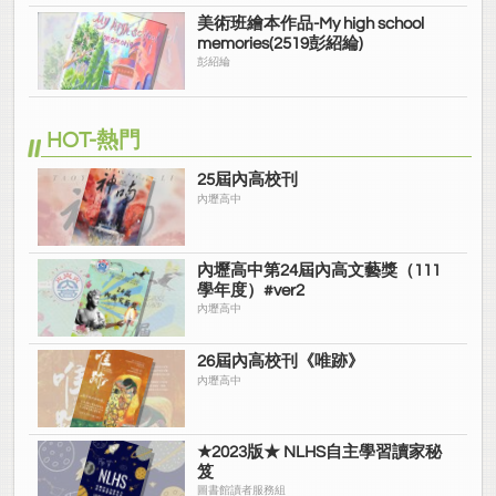
美術班繪本作品-My high school
memories(2519彭紹綸)
彭紹綸
HOT-熱門
25屆內高校刊
內壢高中
內壢高中第24屆內高文藝獎（111
學年度）#ver2
內壢高中
26屆內高校刊《唯跡》
內壢高中
★2023版★ NLHS自主學習讀家秘
笈
圖書館讀者服務組