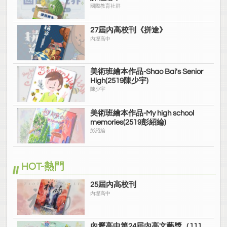
國際教育社群
27屆內高校刊《拼途》
內壢高中
美術班繪本作品-Shao Bai's Senior
High(2519陳少宇)
陳少宇
美術班繪本作品-My high school
memories(2519彭紹綸)
彭紹綸
HOT-熱門
25屆內高校刊
內壢高中
內壢高中第24屆內高文藝獎（111