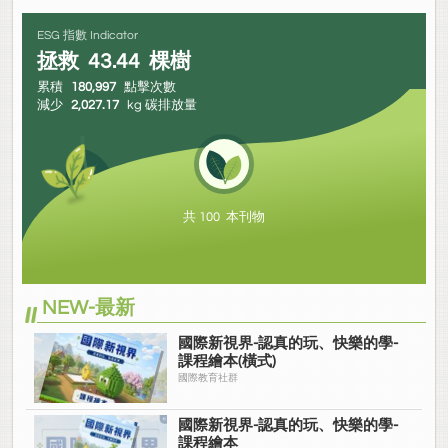
ESG 指數 Indicator
拯救
43.44
棵樹
累積
180,997
點擊次數
減少
2,027.17
kg 碳排放量
共 100 本刊物
NEW-最新
國際新視界-認真的玩、快樂的學-
課程繪本(橫式)
國際教育社群
國際新視界-認真的玩、快樂的學-
課程繪本