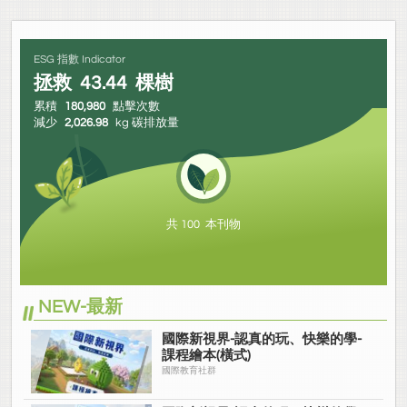
ESG 指數 Indicator
拯救
43.44
棵樹
累積
180,980
點擊次數
減少
2,026.98
kg 碳排放量
共 100 本刊物
NEW-最新
國際新視界-認真的玩、快樂的學-
課程繪本(橫式)
國際教育社群