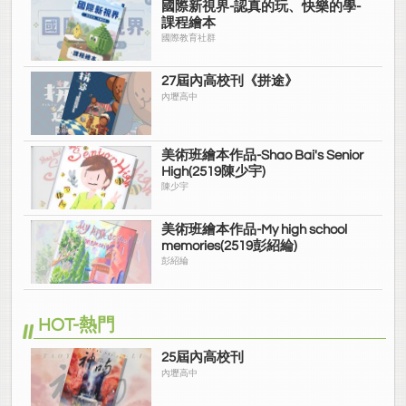
國際新視界-認真的玩、快樂的學-
課程繪本
國際教育社群
27屆內高校刊《拼途》
內壢高中
美術班繪本作品-Shao Bai's Senior
High(2519陳少宇)
陳少宇
美術班繪本作品-My high school
memories(2519彭紹綸)
彭紹綸
HOT-熱門
25屆內高校刊
內壢高中