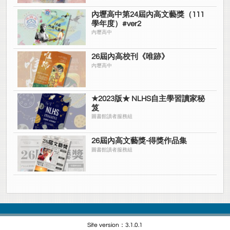
內壢高中第24屆內高文藝獎（111
學年度）#ver2
內壢高中
26屆內高校刊《唯跡》
內壢高中
★2023版★ NLHS自主學習讀家秘
笈
圖書館讀者服務組
26屆內高文藝獎-得獎作品集
圖書館讀者服務組
Site version：3.1.0.1