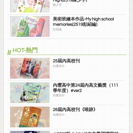
High(2519陳少宇)
陳少宇
美術班繪本作品-My high school
memories(2519彭紹綸)
彭紹綸
HOT-熱門
25屆內高校刊
內壢高中
內壢高中第24屆內高文藝獎（111
學年度）#ver2
內壢高中
26屆內高校刊《唯跡》
內壢高中