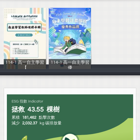
114-1 高一自主學習
114-1 高一自主學習
【
優
圖書館讀者服務
圖書館讀者服務
ESG 指數 Indicator
拯救
43.55
棵樹
累積
181,462
點擊次數
減少
2,032.37
kg 碳排放量