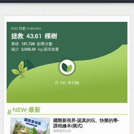
教務處
ESG 指數 Indicator
拯救
43.61
棵樹
累積
181,726
點擊次數
減少
2,035.33
kg 碳排放量
共 100 本刊物
NEW-最新
國際新視界-認真的玩、快樂的學-
課程繪本(橫式)
國際教育社群