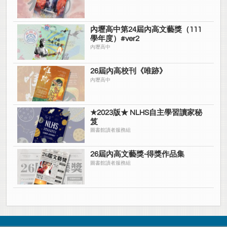
內壢高中第24屆內高文藝獎（111
學年度）#ver2
內壢高中
26屆內高校刊《唯跡》
內壢高中
★2023版★ NLHS自主學習讀家秘
笈
圖書館讀者服務組
26屆內高文藝獎-得獎作品集
圖書館讀者服務組