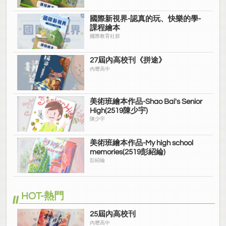
國際新視界-認真的玩、快樂的學-
課程繪本
國際教育社群
27屆內高校刊《拼途》
內壢高中
美術班繪本作品-Shao Bai's Senior
High(2519陳少宇)
陳少宇
美術班繪本作品-My high school
memories(2519彭紹綸)
彭紹綸
HOT-熱門
25屆內高校刊
內壢高中