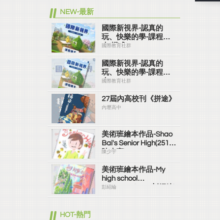
NEW-最新
國際新視界-認真的
玩、快樂的學-課程繪
本(橫式)
國際教育社群
國際新視界-認真的
玩、快樂的學-課程繪
本
國際教育社群
27屆內高校刊《拼途》
內壢高中
美術班繪本作品-Shao
Bai's Senior High(2519
陳少宇)
陳少宇
美術班繪本作品-My
high school
memories(2519彭紹綸)
彭紹綸
HOT-熱門