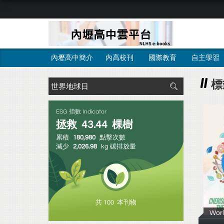
內壢高中簡介
內高校刊
國際教育
自主學習
標
ESG 指數 Indicator
拯救
43.44
棵樹
累積
180,980
點擊次數
減少
2,026.98
kg 碳排放量
共 100 本刊物
Wor