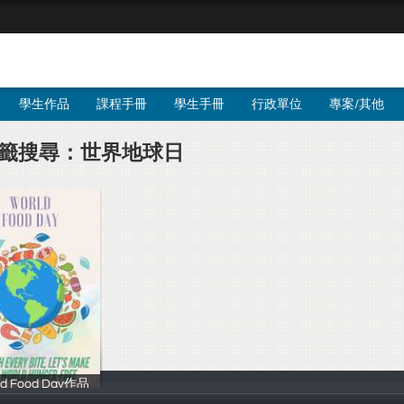
學生作品
課程手冊
學生手冊
行政單位
專案/其他
籤搜尋：世界地球日
ld Food Day作品
211班