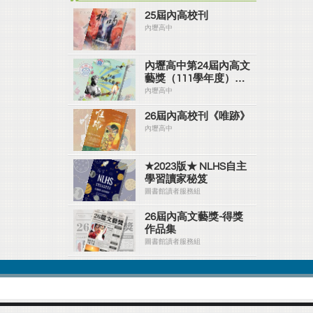
25屆內高校刊
內壢高中
內壢高中第24屆內高文
藝獎（111學年度）
#ver2
內壢高中
26屆內高校刊《唯跡》
內壢高中
★2023版★ NLHS自主
學習讀家秘笈
圖書館讀者服務組
26屆內高文藝獎-得獎
作品集
圖書館讀者服務組