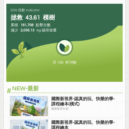
ESG 指數 Indicator
拯救
43.61
棵樹
累積
181,708
點擊次數
減少
2,035.13
kg 碳排放量
共 100 本刊物
NEW-最新
國際新視界-認真的玩、快樂的學-
課程繪本(橫式)
國際教育社群
國際新視界-認真的玩、快樂的學-
課程繪本