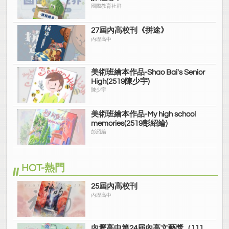
國際教育社群
27屆內高校刊《拼途》
內壢高中
美術班繪本作品-Shao Bai's Senior
High(2519陳少宇)
陳少宇
美術班繪本作品-My high school
memories(2519彭紹綸)
彭紹綸
HOT-熱門
25屆內高校刊
內壢高中
內壢高中第24屆內高文藝獎（111