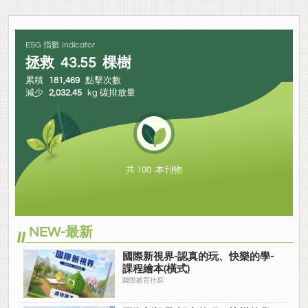
ESG 指數 Indicator
拯救
43.55
棵樹
累積
181,469
點擊次數
減少
2,032.45
kg 碳排放量
共 100 本刊物
NEW-最新
國際新視界-認真的玩、快樂的學-
課程繪本(橫式)
國際教育社群