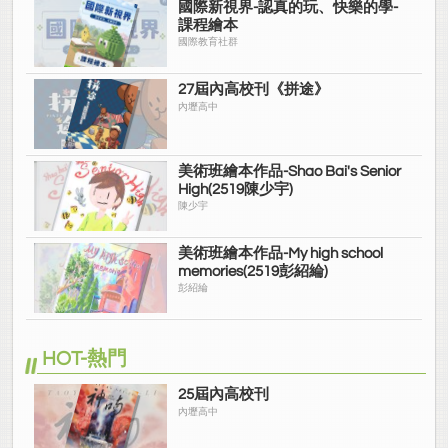
國際新視界-認真的玩、快樂的學-
課程繪本
國際教育社群
27屆內高校刊《拼途》
內壢高中
美術班繪本作品-Shao Bai's Senior
High(2519陳少宇)
陳少宇
美術班繪本作品-My high school
memories(2519彭紹綸)
彭紹綸
HOT-熱門
25屆內高校刊
內壢高中