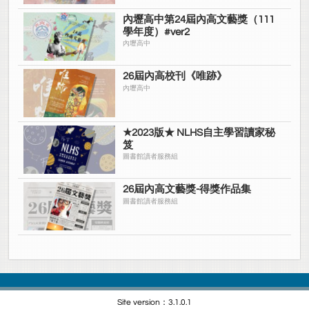
內壢高中第24屆內高文藝獎（111
學年度）#ver2
內壢高中
26屆內高校刊《唯跡》
內壢高中
★2023版★ NLHS自主學習讀家秘
笈
圖書館讀者服務組
26屆內高文藝獎-得獎作品集
圖書館讀者服務組
Site version：3.1.0.1