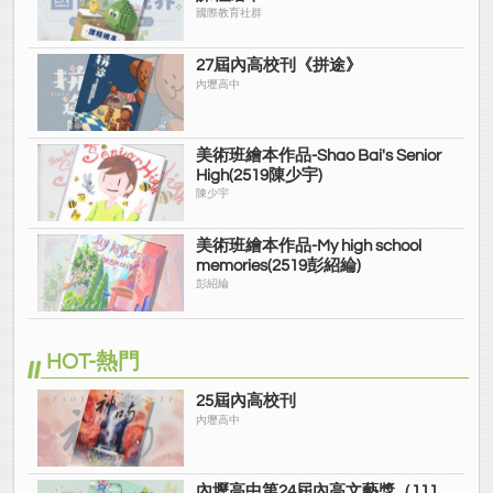
國際教育社群
27屆內高校刊《拼途》
內壢高中
美術班繪本作品-Shao Bai's Senior
High(2519陳少宇)
陳少宇
美術班繪本作品-My high school
memories(2519彭紹綸)
彭紹綸
HOT-熱門
25屆內高校刊
內壢高中
內壢高中第24屆內高文藝獎（111