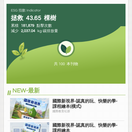
ESG 指數 Indicator
拯救
43.65
棵樹
累積
181,879
點擊次數
減少
2,037.04
kg 碳排放量
共 100 本刊物
NEW-最新
國際新視界-認真的玩、快樂的學-
課程繪本(橫式)
國際教育社群
國際新視界-認真的玩、快樂的學-
課程繪本