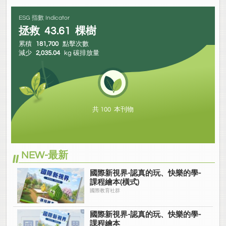
ESG 指數 Indicator
拯救
43.61
棵樹
累積
181,700
點擊次數
減少
2,035.04
kg 碳排放量
共 100 本刊物
NEW-最新
國際新視界-認真的玩、快樂的學-
課程繪本(橫式)
國際教育社群
國際新視界-認真的玩、快樂的學-
課程繪本