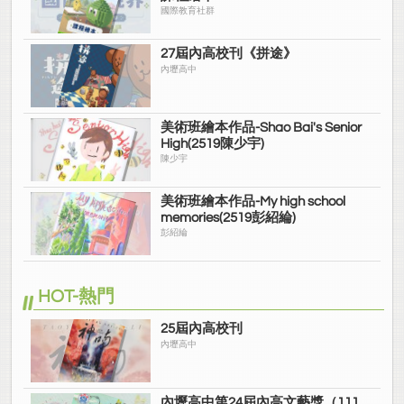
國際教育社群
27屆內高校刊《拼途》
內壢高中
美術班繪本作品-Shao Bai's Senior
High(2519陳少宇)
陳少宇
美術班繪本作品-My high school
memories(2519彭紹綸)
彭紹綸
HOT-熱門
25屆內高校刊
內壢高中
內壢高中第24屆內高文藝獎（111