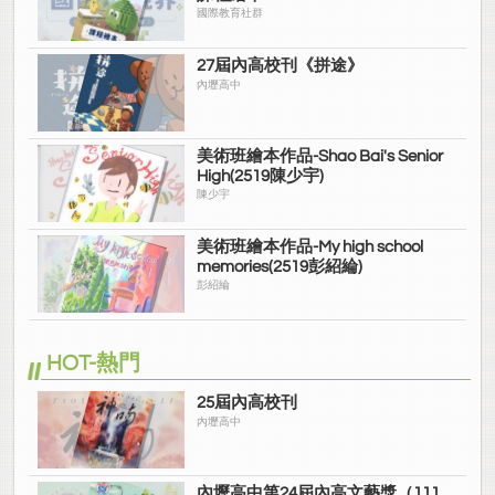
國際教育社群
27屆內高校刊《拼途》
內壢高中
美術班繪本作品-Shao Bai's Senior
High(2519陳少宇)
陳少宇
美術班繪本作品-My high school
memories(2519彭紹綸)
彭紹綸
HOT-熱門
25屆內高校刊
內壢高中
內壢高中第24屆內高文藝獎（111