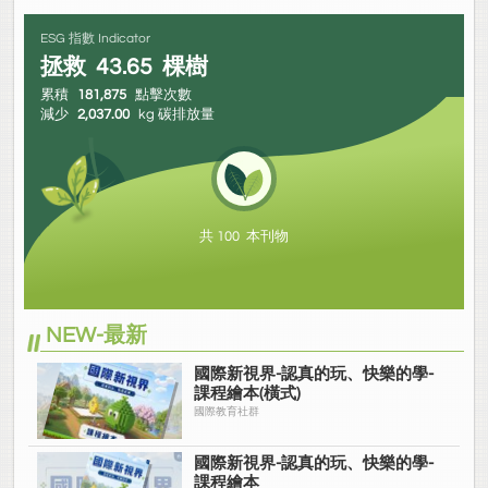
ESG 指數 Indicator
拯救
43.65
棵樹
累積
181,875
點擊次數
減少
2,037.00
kg 碳排放量
共 100 本刊物
NEW-最新
國際新視界-認真的玩、快樂的學-
課程繪本(橫式)
國際教育社群
國際新視界-認真的玩、快樂的學-
課程繪本