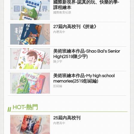
國際新視界-認真的玩、快樂的學-
課程繪本
國際教育社群
27屆內高校刊《拼途》
內壢高中
美術班繪本作品-Shao Bai's Senior
High(2519陳少宇)
陳少宇
美術班繪本作品-My high school
memories(2519彭紹綸)
彭紹綸
HOT-熱門
25屆內高校刊
內壢高中