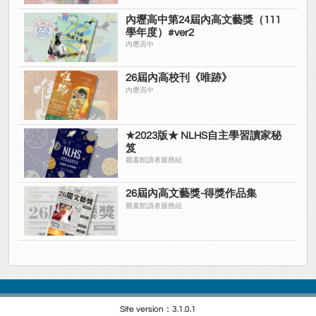
內壢高中第24屆內高文藝獎（111
學年度）#ver2
內壢高中
26屆內高校刊《唯跡》
內壢高中
★2023版★ NLHS自主學習讀家秘
笈
圖書館讀者服務組
26屆內高文藝獎-得獎作品集
圖書館讀者服務組
Site version：3.1.0.1