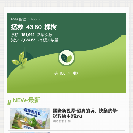
ESG 指數 Indicator
拯救
43.60
棵樹
累積
181,665
點擊次數
減少
2,034.65
kg 碳排放量
共 100 本刊物
NEW-最新
國際新視界-認真的玩、快樂的學-
課程繪本(橫式)
國際教育社群