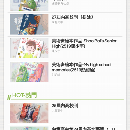
國際教育社群
27屆內高校刊《拼途》
內壢高中
美術班繪本作品-Shao Bai's Senior
High(2519陳少宇)
陳少宇
美術班繪本作品-My high school
memories(2519彭紹綸)
彭紹綸
HOT-熱門
25屆內高校刊
內壢高中
內壢高中第24屆內高文藝獎（111