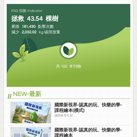
ESG 指數 Indicator
拯救
43.54
棵樹
累積
181,430
點擊次數
減少
2,032.02
kg 碳排放量
共 100 本刊物
NEW-最新
國際新視界-認真的玩、快樂的學-
課程繪本(橫式)
國際教育社群
國際新視界-認真的玩、快樂的學-
課程繪本